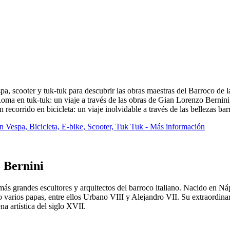
, scooter y tuk-tuk para descubrir las obras maestras del Barroco de la
oma en tuk-tuk: un viaje a través de las obras de Gian Lorenzo Bernini
recorrido en bicicleta: un viaje inolvidable a través de las bellezas barr
n Vespa, Bicicleta, E-bike, Scooter, Tuk Tuk - Más información
 Bernini
 grandes escultores y arquitectos del barroco italiano. Nacido en Nápol
o varios papas, entre ellos Urbano VIII y Alejandro VII. Su extraordinari
a artística del siglo XVII.